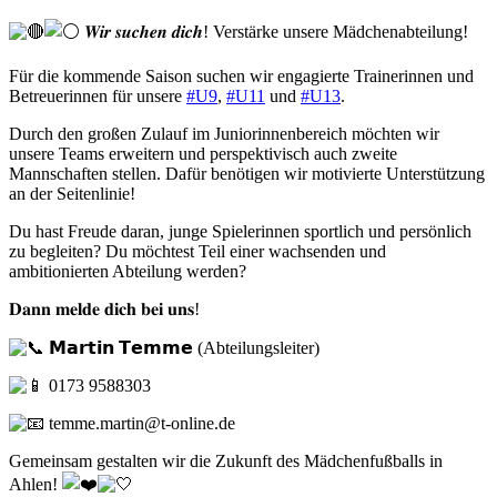
𝑾𝒊𝒓 𝒔𝒖𝒄𝒉𝒆𝒏 𝒅𝒊𝒄𝒉! Verstärke unsere Mädchenabteilung!
Für die kommende Saison suchen wir engagierte Trainerinnen und
Betreuerinnen für unsere
#U9
,
#U11
und
#U13
.
Durch den großen Zulauf im Juniorinnenbereich möchten wir
unsere Teams erweitern und perspektivisch auch zweite
Mannschaften stellen. Dafür benötigen wir motivierte Unterstützung
an der Seitenlinie!
Du hast Freude daran, junge Spielerinnen sportlich und persönlich
zu begleiten? Du möchtest Teil einer wachsenden und
ambitionierten Abteilung werden?
𝐃𝐚𝐧𝐧 𝐦𝐞𝐥𝐝𝐞 𝐝𝐢𝐜𝐡 𝐛𝐞𝐢 𝐮𝐧𝐬!
𝗠𝗮𝗿𝘁𝗶𝗻 𝗧𝗲𝗺𝗺𝗲 (Abteilungsleiter)
0173 9588303
temme.martin@t-online.de
Gemeinsam gestalten wir die Zukunft des Mädchenfußballs in
Ahlen!