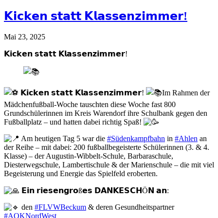
𝗞𝗶𝗰𝗸𝗲𝗻 𝘀𝘁𝗮𝘁𝘁 𝗞𝗹𝗮𝘀𝘀𝗲𝗻𝘇𝗶𝗺𝗺𝗲𝗿!
Mai 23, 2025
𝗞𝗶𝗰𝗸𝗲𝗻 𝘀𝘁𝗮𝘁𝘁 𝗞𝗹𝗮𝘀𝘀𝗲𝗻𝘇𝗶𝗺𝗺𝗲𝗿!
𝗞𝗶𝗰𝗸𝗲𝗻 𝘀𝘁𝗮𝘁𝘁 𝗞𝗹𝗮𝘀𝘀𝗲𝗻𝘇𝗶𝗺𝗺𝗲𝗿!
Im Rahmen der
Mädchenfußball-Woche tauschten diese Woche fast 800
Grundschülerinnen im Kreis Warendorf ihre Schulbank gegen den
Fußballplatz – und hatten dabei richtig Spaß!
Am heutigen Tag 5 war die
#Südenkampfbahn
in
#Ahlen
an
der Reihe – mit dabei: 200 fußballbegeisterte Schülerinnen (3. & 4.
Klasse) – der Augustin-Wibbelt-Schule, Barbaraschule,
Diesterwegschule, Lambertischule & der Marienschule – die mit viel
Begeisterung und Energie d
as Spielfeld eroberten.
𝗘𝗶𝗻 𝗿𝗶𝗲𝘀𝗲𝗻𝗴𝗿𝗼ß𝗲𝘀 𝗗𝗔𝗡𝗞𝗘𝗦𝗖𝗛Ö𝗡 𝗮𝗻:
den
#FLVWBeckum
& deren Gesundheitspartner
#AOKNordWest