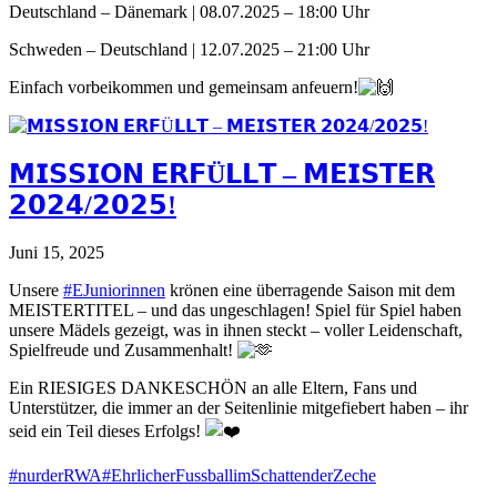
Deutschland – Dänemark | 08.07.2025 – 18:00 Uhr
Schweden – Deutschland | 12.07.2025 – 21:00 Uhr
Einfach vorbeikommen und gemeinsam anfeuern!
𝗠𝗜𝗦𝗦𝗜𝗢𝗡 𝗘𝗥𝗙Ü𝗟𝗟𝗧 – 𝗠𝗘𝗜𝗦𝗧𝗘𝗥
𝟮𝟬𝟮𝟰/𝟮𝟬𝟮𝟱!
Juni 15, 2025
Unsere
#EJuniorinnen
krönen eine überragende Saison mit dem
MEISTERTITEL – und das ungeschlagen! Spiel für Spiel haben
unsere Mädels gezeigt, was in ihnen steckt – voller Leidenschaft,
Spielfreude und Zusammenhalt!
Ein RIESIGES DANKESCHÖN an alle Eltern, Fans und
Unterstützer, die immer an der Seitenlinie mitgefiebert haben – ihr
seid ein Teil dieses Erfolgs!
#nurderRWA
#EhrlicherFussballimSchattenderZeche