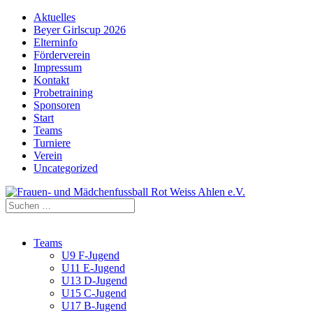
Aktuelles
Beyer Girlscup 2026
Elterninfo
Förderverein
Impressum
Kontakt
Probetraining
Sponsoren
Start
Teams
Turniere
Verein
Uncategorized
Teams
U9 F-Jugend
U11 E-Jugend
U13 D-Jugend
U15 C-Jugend
U17 B-Jugend