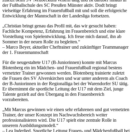
der Fußballschule des SC Preußen Münster aktiv. Dodt bringt
vielseitige Erfahrung im Frauenfußball mit und soll die erfolgreiche
Entwicklung der Mannschaft in der Landesliga fortsetzen.
„Christian bringt genau das Profil mit, das wir gesucht haben:
Fachliche Kompetenz, Erfahrung im Frauenbereich und eine klare
Vorstellung von Spielentwicklung. Ich freue mich darauf, ihn ab
Sommer in der neuen Rolle zu begleiten.“
– Marco Beyer, aktueller Cheftrainer und zukünftiger Teammanager
der 1. Frauenmannschaft
Für die neugestaltete U17 (B-Juniorinnen) konnte mit Marcus
Blotenberg ein im Mädchen- und Frauenfußball regional bestens
vernetzter Trainer gewonnen werden. Blotenberg trainierte zuletzt
die Frauen des SV Alverskirchen und war unter anderem als Coach
der B-Juniorinnen in der Regionalliga bei der Warendorfer SU tätig.
Er übernimmt die sportliche Leitung der U17 mit dem Ziel, junge
Talente gezielt auf den Übergang in den Frauenbereich
vorzubereiten.
„Mit Marcus gewinnen wir einen sehr erfahrenen und gut vernetzten
Trainer, der unser Konzept im Nachwuchsbereich weiter
professionalisieren wird. Die U17 spielt eine zentrale Rolle in
unserem Ausbildungsmodell.“
– Lea Inderlied, Sportliche Leitung Frauen- und Mädchenfußball bei