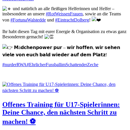
und natürlich an alle fleißigen Helferinnen und Helfer –
insbesondere an unsere
#RotWeissenFrauen
, sowie an die Teams
von
#FortunaWalstedde
und
#EintrachtDolberg
!
Ihr habt diesen Tag mit eurer Energie & Organisation zu etwas ganz
Besonderem gemacht!
𝗠ä𝗱𝗰𝗵𝗲𝗻𝗽𝗼𝘄𝗲𝗿 𝗽𝘂𝗿 – 𝘄𝗶𝗿 𝗵𝗼𝗳𝗳𝗲𝗻, 𝘄𝗶𝗿 𝘀𝗲𝗵𝗲𝗻
𝘃𝗶𝗲𝗹𝗲 𝘃𝗼𝗻 𝗲𝘂𝗰𝗵 𝗯𝗮𝗹𝗱 𝘄𝗶𝗲𝗱𝗲𝗿 𝗮𝘂𝗳 𝗱𝗲𝗺 𝗣𝗹𝗮𝘁𝘇!
#nurderRWA
#EhrlicherFussballimSchattenderZeche
Offenes Training für U17-Spielerinnen:
Deine Chance, den nächsten Schritt zu
machen! ⚽