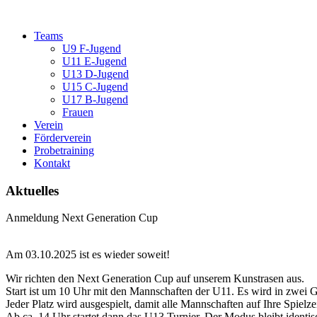
Teams
U9 F-Jugend
U11 E-Jugend
U13 D-Jugend
U15 C-Jugend
U17 B-Jugend
Frauen
Verein
Förderverein
Probetraining
Kontakt
Aktuelles
Anmeldung Next Generation Cup
Am 03.10.2025 ist es wieder soweit!
Wir richten den Next Generation Cup auf unserem Kunstrasen aus.
Start ist um 10 Uhr mit den Mannschaften der U11. Es wird in zwei G
Jeder Platz wird ausgespielt, damit alle Mannschaften auf Ihre Spielz
Ab ca. 14 Uhr startet dann das U13 Turnier. Der Modus bleibt identi