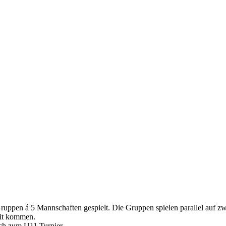
ruppen á 5 Mannschaften gespielt. Die Gruppen spielen parallel auf zw
eit kommen.
sch zum U11 Turnier.