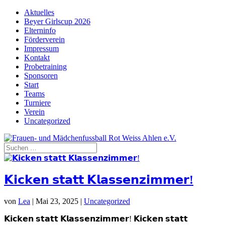
Aktuelles
Beyer Girlscup 2026
Elterninfo
Förderverein
Impressum
Kontakt
Probetraining
Sponsoren
Start
Teams
Turniere
Verein
Uncategorized
𝗞𝗶𝗰𝗸𝗲𝗻 𝘀𝘁𝗮𝘁𝘁 𝗞𝗹𝗮𝘀𝘀𝗲𝗻𝘇𝗶𝗺𝗺𝗲𝗿!
von
Lea
|
Mai 23, 2025
|
Uncategorized
𝗞𝗶𝗰𝗸𝗲𝗻 𝘀𝘁𝗮𝘁𝘁 𝗞𝗹𝗮𝘀𝘀𝗲𝗻𝘇𝗶𝗺𝗺𝗲𝗿! 𝗞𝗶𝗰𝗸𝗲𝗻 𝘀𝘁𝗮𝘁𝘁