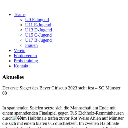
Teams
U9 F-Jugend
U11 E-Jugend
U13 D-Jugend
U15 C-Jugend
U17 B-Jugend
Frauen
Verein
Förderverein
Probetraining
Kontakt
Aktuelles
Der erste Sieger des Beyer Girlscup 2023 steht fest – SC Münster
08
In spannenden Spielen setzte sich die Mannschaft am Ende mit
einem spanndenden Finalspiel gegen TuS Eichholz-Remminhausen
durch
Im Halbfinale trafen zuvor Rot Weiss Ahlen auf Münster,
die sich mit einem klaren 0:5 durchsetzen. Im zweiten Halbfinale