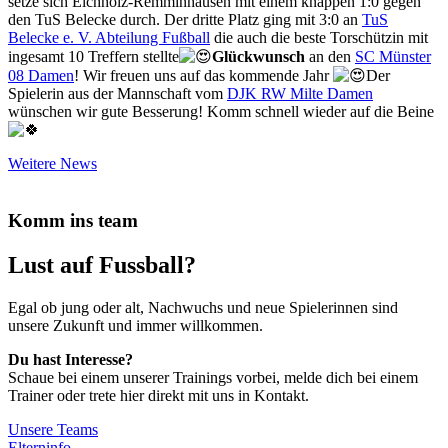
setze sich Eichholz-Remminhausen mit einem knappen 1:0 gegen
den TuS Belecke durch. Der dritte Platz ging mit 3:0 an
TuS
Belecke e. V. Abteilung Fußball
die auch die beste Torschützin mit
ingesamt 10 Treffern stellte
Glückwunsch
an den
SC Münster
08 Damen
! Wir freuen uns auf das kommende Jahr
Der
Spielerin aus der Mannschaft vom
DJK RW Milte Damen
wünschen wir gute Besserung! Komm schnell wieder auf die Beine
Weitere News
Komm ins team
Lust auf Fussball?
Egal ob jung oder alt, Nachwuchs und neue Spielerinnen sind
unsere Zukunft und immer willkommen.
Du hast Interesse?
Schaue bei einem unserer Trainings vorbei, melde dich bei einem
Trainer oder trete hier direkt mit uns in Kontakt.
Unsere Teams
Elterninfo